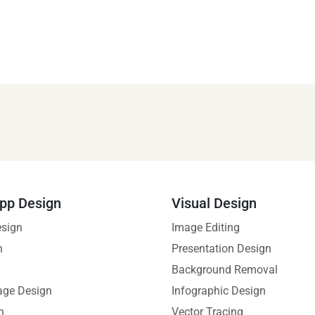
pp Design
Visual Design
esign
Image Editing
n
Presentation Design
Background Removal
age Design
Infographic Design
n
Vector Tracing