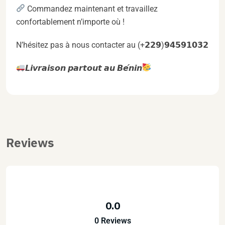
Commandez maintenant et travaillez
confortablement n’importe où !
N’hésitez pas à nous contacter au (+𝟮𝟮𝟵)𝟵𝟰𝟱𝟵𝟭𝟬𝟯𝟮
𝙇𝙞𝙫𝙧𝙖𝙞𝙨𝙤𝙣 𝙥𝙖𝙧𝙩𝙤𝙪𝙩 𝙖𝙪 𝘽𝙚́𝙣𝙞𝙣
Reviews
0.0
0 Reviews