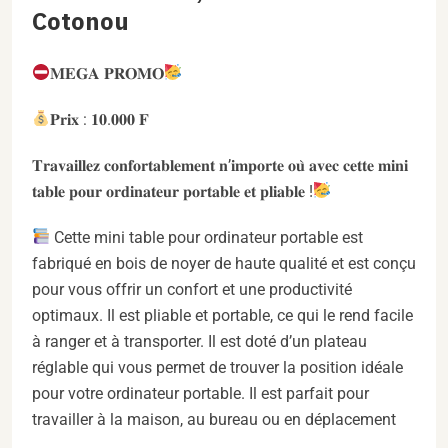
Cotonou
𝐌𝐄𝐆𝐀 𝐏𝐑𝐎𝐌𝐎
𝐏𝐫𝐢𝐱 : 𝟏𝟎.𝟎𝟎𝟎 𝐅
𝐓𝐫𝐚𝐯𝐚𝐢𝐥𝐥𝐞𝐳 𝐜𝐨𝐧𝐟𝐨𝐫𝐭𝐚𝐛𝐥𝐞𝐦𝐞𝐧𝐭 𝐧’𝐢𝐦𝐩𝐨𝐫𝐭𝐞 𝐨𝐮̀ 𝐚𝐯𝐞𝐜 𝐜𝐞𝐭𝐭𝐞 𝐦𝐢𝐧𝐢
𝐭𝐚𝐛𝐥𝐞 𝐩𝐨𝐮𝐫 𝐨𝐫𝐝𝐢𝐧𝐚𝐭𝐞𝐮𝐫 𝐩𝐨𝐫𝐭𝐚𝐛𝐥𝐞 𝐞𝐭 𝐩𝐥𝐢𝐚𝐛𝐥𝐞 !
Cette mini table pour ordinateur portable est
fabriqué en bois de noyer de haute qualité et est conçu
pour vous offrir un confort et une productivité
optimaux. Il est pliable et portable, ce qui le rend facile
à ranger et à transporter. Il est doté d’un plateau
réglable qui vous permet de trouver la position idéale
pour votre ordinateur portable. Il est parfait pour
travailler à la maison, au bureau ou en déplacement