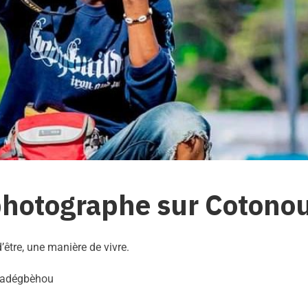
 photographe sur Cotono
d’être, une manière de vivre.
imadégbèhou