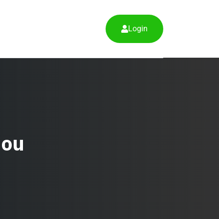
Login
nou