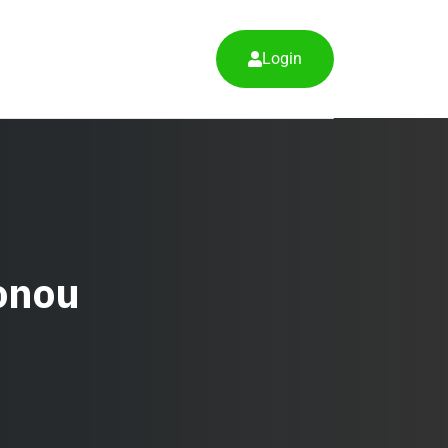
Login
tonou