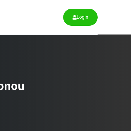
Login
tonou