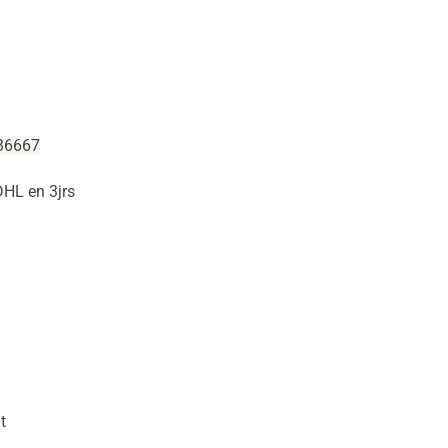
36667
DHL en 3jrs
t