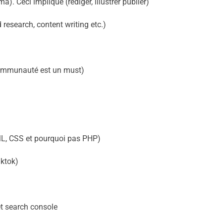
). Ceci implique (rédiger, illustrer publier)
research, content writing etc.)
 communauté est un must)
ML, CSS et pourquoi pas PHP)
iktok)
et search console