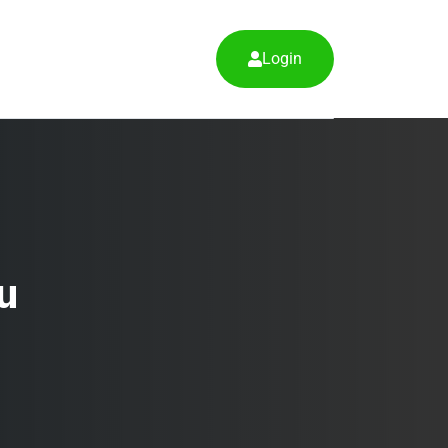
Login
u