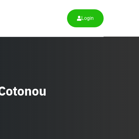
Login
r Cotonou