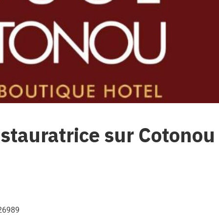
estauratrice sur Cotonou
126989