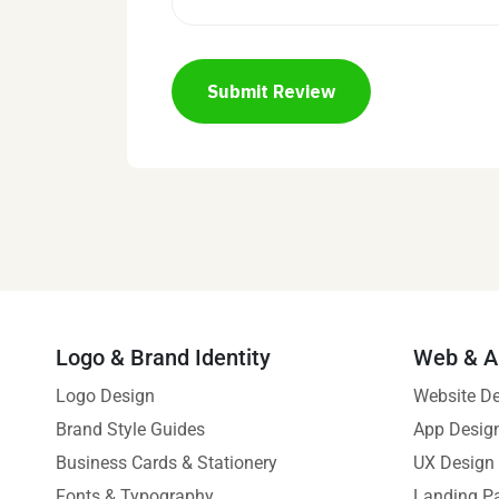
Submit Review
Logo & Brand Identity
Web & A
Logo Design
Website D
Brand Style Guides
App Desig
Business Cards & Stationery
UX Design
Fonts & Typography
Landing P