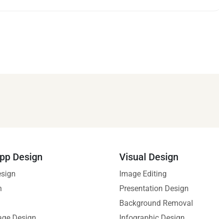
pp Design
Visual Design
esign
Image Editing
n
Presentation Design
Background Removal
age Design
Infographic Design