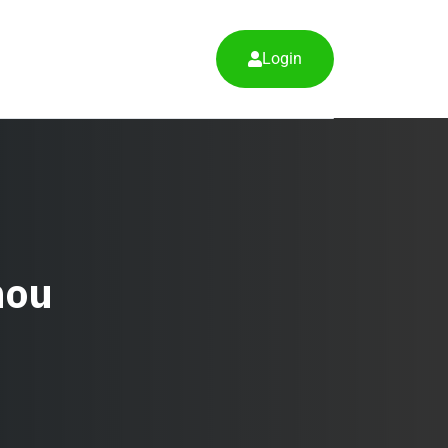
Login
nou