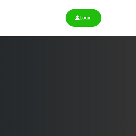
Login
u