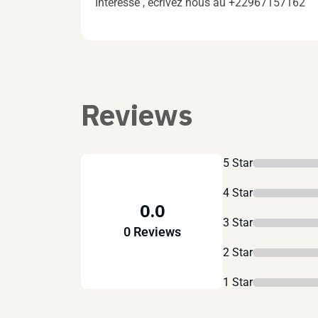
Intéressé , écrivez nous au +22967157162
Reviews
5 Star
4 Star
0.0
3 Star
0 Reviews
2 Star
1 Star