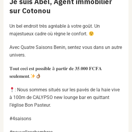
Je suis Abel, Agent immobilier
sur Cotonou
Un bel endroit très agréable à votre goût. Un
majestueux cadre où règne le confort.
Avec Quatre Saisons Benin, sentez vous dans un autre
univers.
𝐓𝐨𝐮𝐭 𝐜𝐞𝐜𝐢 𝐞𝐬𝐭 𝐩𝐨𝐬𝐬𝐢𝐛𝐥𝐞 à 𝐩𝐚𝐫𝐭𝐢𝐫 𝐝𝐞 𝟑𝟓.𝟎𝟎𝟎 𝐅𝐂𝐅𝐀
𝐬𝐞𝐮𝐥𝐞𝐦𝐞𝐧𝐭.
: Nous sommes situés sur les pavés de la haie vive
à 100m de CALYPSO new lounge bar en quittant
l’église Bon Pasteur.
#4saisons