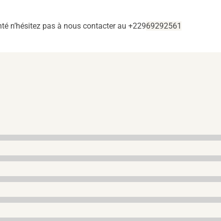
nté n’hésitez pas à nous contacter au +229
69292561